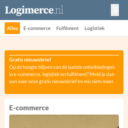
Vacatures
Events
Adverteren
Alles
E-commerce
Fulfilment
Logistiek
Partners
Contact
Gratis nieuwsbrief
Op de hoogte blijven van de laatste ontwikkelingen
in e-commerce, logistiek en fulfilment? Meld je dan
aan voor onze gratis nieuwsbrief en mis niets meer.
E-commerce