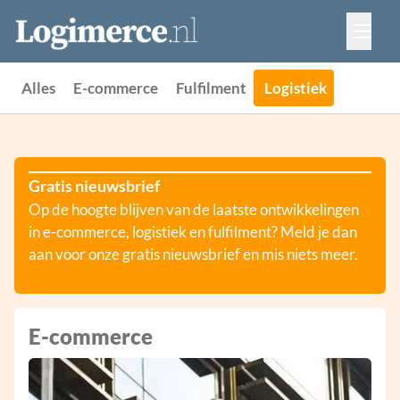
Vacatures
Events
Adverteren
Alles
E-commerce
Fulfilment
Logistiek
Partners
Contact
Gratis nieuwsbrief
Op de hoogte blijven van de laatste ontwikkelingen
in e-commerce, logistiek en fulfilment? Meld je dan
aan voor onze gratis nieuwsbrief en mis niets meer.
E-commerce