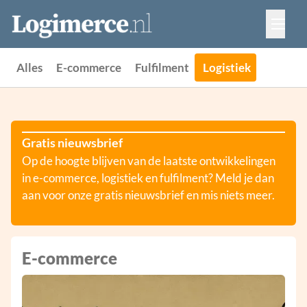
Vacatures
Events
Adverteren
Alles
E-commerce
Fulfilment
Logistiek
Partners
Contact
Gratis nieuwsbrief
Op de hoogte blijven van de laatste ontwikkelingen
in e-commerce, logistiek en fulfilment? Meld je dan
aan voor onze gratis nieuwsbrief en mis niets meer.
E-commerce