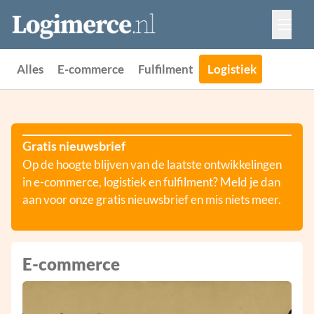
Vacatures
Events
Adverteren
Alles
E-commerce
Fulfilment
Logistiek
Partners
Contact
Gratis nieuwsbrief
Op de hoogte blijven van de laatste ontwikkelingen
in e-commerce, logistiek en fulfilment? Meld je dan
aan voor onze gratis nieuwsbrief en mis niets meer.
E-commerce