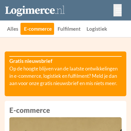
Vacatures
Events
Adverteren
Alles
E-commerce
Fulfilment
Logistiek
Partners
Contact
Gratis nieuwsbrief
Op de hoogte blijven van de laatste ontwikkelingen
in e-commerce, logistiek en fulfilment? Meld je dan
aan voor onze gratis nieuwsbrief en mis niets meer.
E-commerce