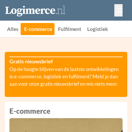
Vacatures
Events
Adverteren
Alles
E-commerce
Fulfilment
Logistiek
Partners
Contact
Gratis nieuwsbrief
Op de hoogte blijven van de laatste ontwikkelingen
in e-commerce, logistiek en fulfilment? Meld je dan
aan voor onze gratis nieuwsbrief en mis niets meer.
E-commerce