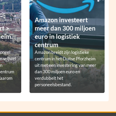
Amazon investeert
rt >
meer dan 300 miljoen
heim.
euro in logistiek
centrum
ioneel
Amazon breidt zijn logistieke
m vrijwel
centrum in het Duitse Pforzheim
en
uit met een investering van meer
tcentrum
dan 300 miljoen euro en
 Waarom
verdubbelt het
personeelsbestand.