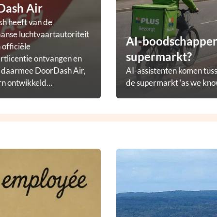
Dash Air
h heeft van de
nse luchtvaartautoriteit
AI-boodschappena
officiële
supermarkt?
rtlicentie ontvangen en
t daarmee DoorDash Air,
AI-assistenten komen tuss
rn ontwikkeld
de supermarkt ‘as we know
ezorgprogramma.