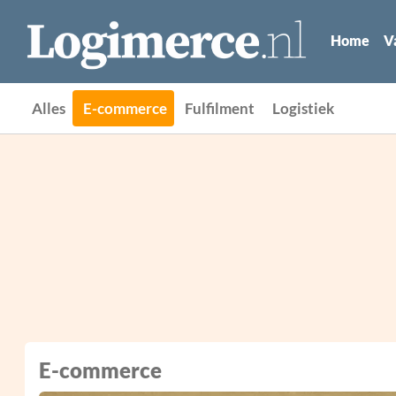
Home
V
Alles
E-commerce
Fulfilment
Logistiek
E-commerce