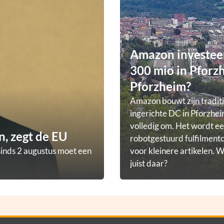
Amazon investee
300 mio in Pforz
Pforzheim?
Amazon bouwt zijn tradit
ingerichte DC in Pforzhei
volledig om. Het wordt e
, zegt de EU
robotgestuurd fulfilmen
sinds 2 augustus moet een
voor kleinere artikelen.
juist daar?