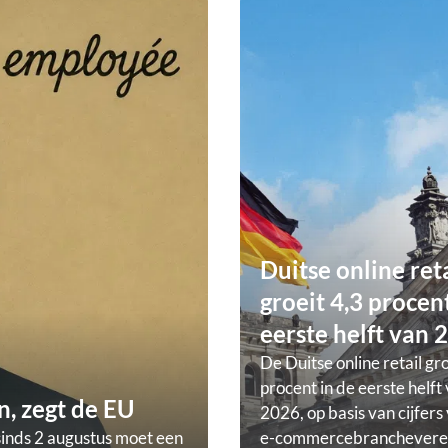
Duitse online ret
groeit 4,3 procent
eerste helft van 
De Duitse online retail gr
procent in de eerste helft
, zegt de EU
2026, op basis van cijfers
sinds 2 augustus moet een
e-commercebranchevere