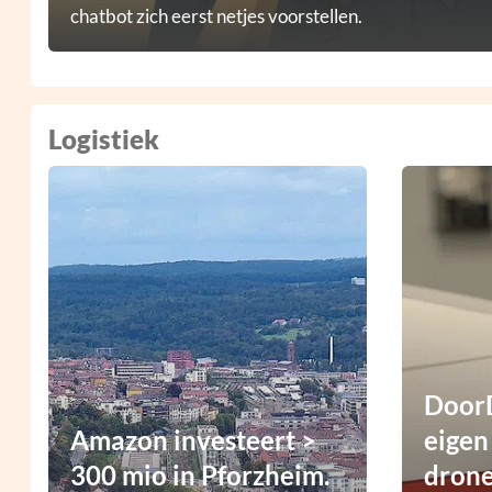
chatbot zich eerst netjes voorstellen.
Logistiek
DoorD
Amazon investeert >
eigen
300 mio in Pforzheim.
dron