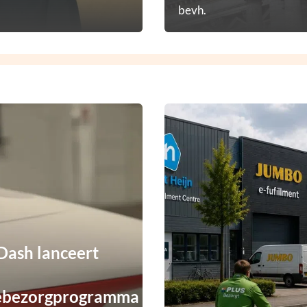
bevh.
ash lanceert
ebezorgprogramma