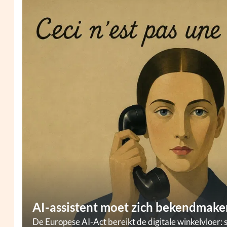
AI-assistent moet zich bekendmaken
De Europese AI-Act bereikt de digitale winkelvloer: 