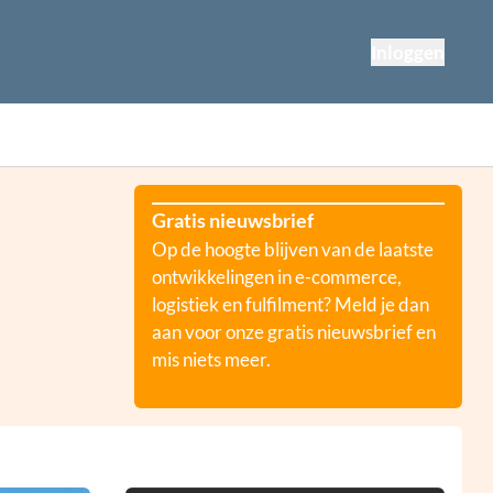
Inloggen
Gratis nieuwsbrief
Op de hoogte blijven van de laatste
ontwikkelingen in e-commerce,
logistiek en fulfilment? Meld je dan
aan voor onze gratis nieuwsbrief en
mis niets meer.