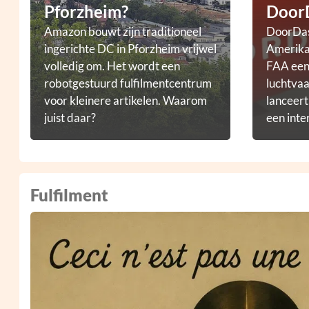
Pforzheim?
Door
Amazon bouwt zijn traditioneel
DoorDas
ingerichte DC in Pforzheim vrijwel
Amerikaa
volledig om. Het wordt een
FAA een 
robotgestuurd fulfilmentcentrum
luchtvaa
voor kleinere artikelen. Waarom
lanceer
juist daar?
een inte
droneb
Fulfilment