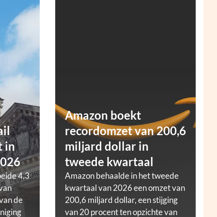
Amazon boekt
ail
recordomzet van 200,6
 in
miljard dollar in
2026
tweede kwartaal
oeide 4,3
Amazon behaalde in het tweede
 van
kwartaal van 2026 een omzet van
 van de
200,6 miljard dollar, een stijging
niging
van 20 procent ten opzichte van