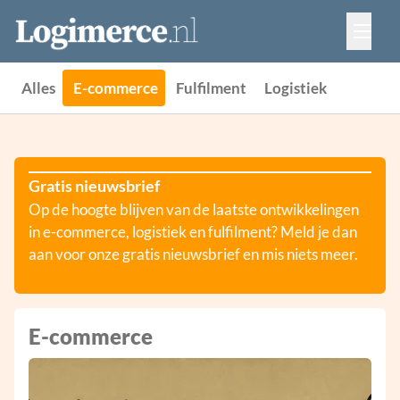
Vacatures
Events
Adverteren
Alles
E-commerce
Fulfilment
Logistiek
Partners
Contact
Gratis nieuwsbrief
Op de hoogte blijven van de laatste ontwikkelingen
in e-commerce, logistiek en fulfilment? Meld je dan
aan voor onze gratis nieuwsbrief en mis niets meer.
E-commerce