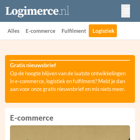
Vacatures
Events
Adverteren
Alles
E-commerce
Fulfilment
Logistiek
Partners
Contact
Gratis nieuwsbrief
Op de hoogte blijven van de laatste ontwikkelingen
in e-commerce, logistiek en fulfilment? Meld je dan
aan voor onze gratis nieuwsbrief en mis niets meer.
E-commerce