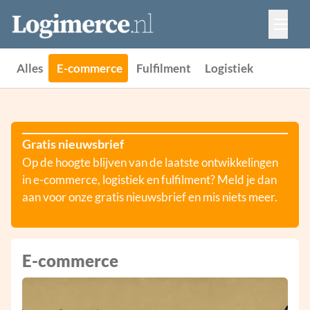
Vacatures
Events
Adverteren
Alles
E-commerce
Fulfilment
Logistiek
Partners
Contact
Gratis nieuwsbrief
Op de hoogte blijven van de laatste ontwikkelingen
in e-commerce, logistiek en fulfilment? Meld je dan
aan voor onze gratis nieuwsbrief en mis niets meer.
E-commerce