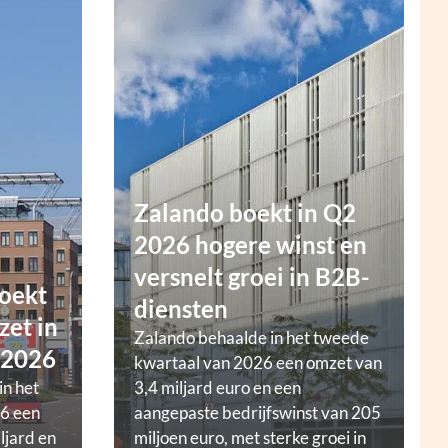
Zalando boekt in Q2
2026 hogere winst en
versnelt groei in B2B-
oekt
diensten
zet in
Zalando behaalde in het tweede
 2026
kwartaal van 2026 een omzet van
in het
3,4 miljard euro en een
6 een
aangepaste bedrijfswinst van 205
ljard en
miljoen euro, met sterke groei in