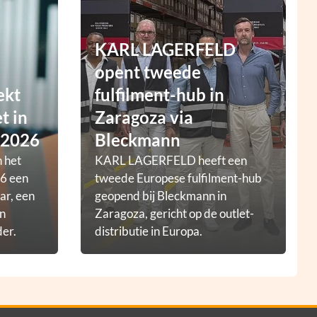
KARL LAGERFELD
opent tweede
ekt
fulfilment-hub in
t in
Zaragoza via
 2026
Bleckmann
 het
KARL LAGERFELD heeft een
6 een
tweede Europese fulfilment-hub
ar, een
geopend bij Bleckmann in
en
Zaragoza, gericht op de outlet-
der.
distributie in Europa.