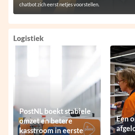
chatbot zich eerst netjes voorstellen.
Logistiek
PostNL boekt stabiele
Een o
omzet en betere
afgel
kasstroom in eerste