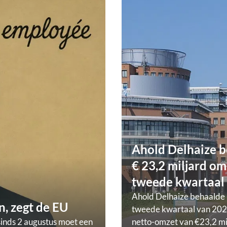
Ahold Delhaize b
€ 23,2 miljard om
tweede kwartaal
Ahold Delhaize behaalde 
, zegt de EU
tweede kwartaal van 202
sinds 2 augustus moet een
netto-omzet van €23,2 mi