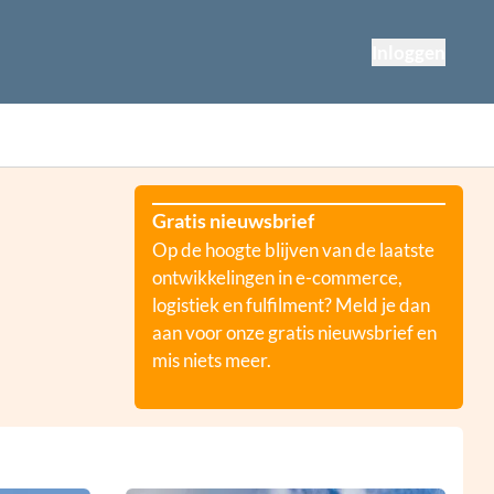
Inloggen
Gratis nieuwsbrief
Op de hoogte blijven van de laatste
ontwikkelingen in e-commerce,
logistiek en fulfilment? Meld je dan
aan voor onze gratis nieuwsbrief en
mis niets meer.