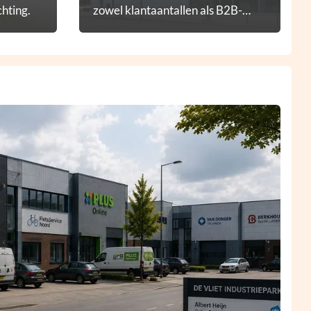
hting.
zowel klantaantallen als B2B-
diensten.