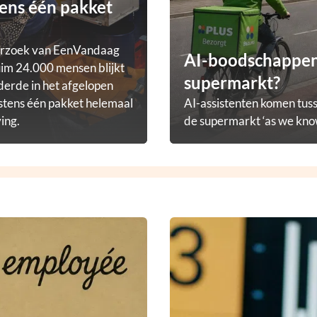
ens één pakket
erzoek van EenVandaag
AI-boodschappena
im 24.000 mensen blijkt
supermarkt?
derde in het afgelopen
stens één pakket helemaal
AI-assistenten komen tuss
ving.
de supermarkt ‘as we know