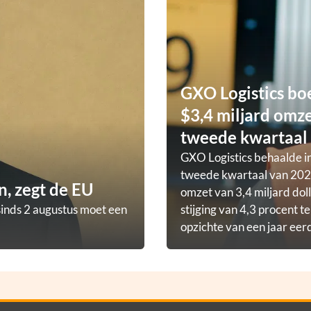
GXO Logistics bo
$3,4 miljard omze
tweede kwartaal
GXO Logistics behaalde in
tweede kwartaal van 202
, zegt de EU
omzet van 3,4 miljard doll
sinds 2 augustus moet een
stijging van 4,3 procent t
opzichte van een jaar eer