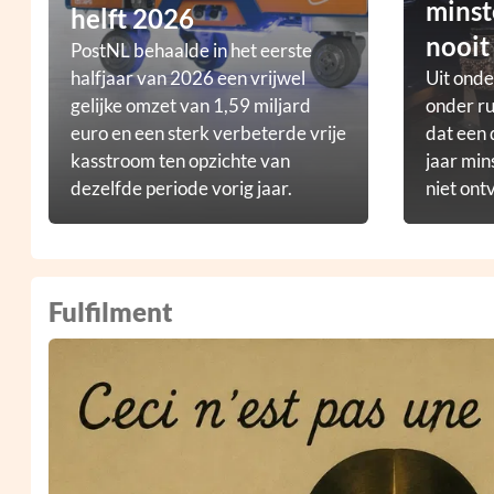
minst
helft 2026
nooit
PostNL behaalde in het eerste
halfjaar van 2026 een vrijwel
Uit ond
gelijke omzet van 1,59 miljard
onder ru
euro en een sterk verbeterde vrije
dat een 
kasstroom ten opzichte van
jaar min
dezelfde periode vorig jaar.
niet ont
Fulfilment