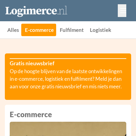
Vacatures
Events
Adverteren
Alles
E-commerce
Fulfilment
Logistiek
Partners
Contact
Gratis nieuwsbrief
Op de hoogte blijven van de laatste ontwikkelingen
in e-commerce, logistiek en fulfilment? Meld je dan
aan voor onze gratis nieuwsbrief en mis niets meer.
E-commerce