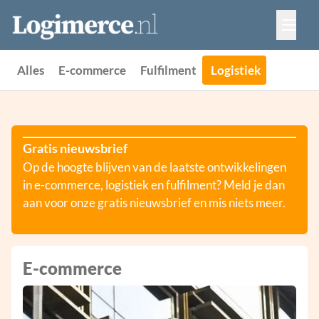
Vacatures
Events
Adverteren
Alles
E-commerce
Fulfilment
Logistiek
Partners
Contact
Gratis nieuwsbrief
Op de hoogte blijven van de laatste ontwikkelingen
in e-commerce, logistiek en fulfilment? Meld je dan
aan voor onze gratis nieuwsbrief en mis niets meer.
E-commerce