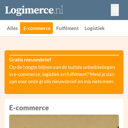
Vacatures
Events
Adverteren
Alles
E-commerce
Fulfilment
Logistiek
Partners
Contact
Gratis nieuwsbrief
Op de hoogte blijven van de laatste ontwikkelingen
in e-commerce, logistiek en fulfilment? Meld je dan
aan voor onze gratis nieuwsbrief en mis niets meer.
E-commerce