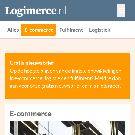
Vacatures
Events
Adverteren
Alles
E-commerce
Fulfilment
Logistiek
Partners
Contact
Gratis nieuwsbrief
Op de hoogte blijven van de laatste ontwikkelingen
in e-commerce, logistiek en fulfilment? Meld je dan
aan voor onze gratis nieuwsbrief en mis niets meer.
E-commerce