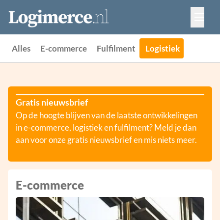
Vacatures
Events
Adverteren
Alles
E-commerce
Fulfilment
Logistiek
Partners
Contact
Gratis nieuwsbrief
Op de hoogte blijven van de laatste ontwikkelingen
in e-commerce, logistiek en fulfilment? Meld je dan
aan voor onze gratis nieuwsbrief en mis niets meer.
E-commerce