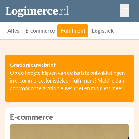
Vacatures
Events
Adverteren
Alles
E-commerce
Fulfilment
Logistiek
Partners
Contact
Gratis nieuwsbrief
Op de hoogte blijven van de laatste ontwikkelingen
in e-commerce, logistiek en fulfilment? Meld je dan
aan voor onze gratis nieuwsbrief en mis niets meer.
E-commerce