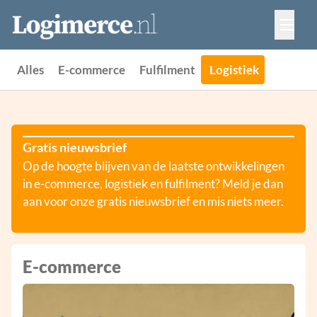
Vacatures
Events
Adverteren
Alles
E-commerce
Fulfilment
Logistiek
Partners
Contact
Gratis nieuwsbrief
Op de hoogte blijven van de laatste ontwikkelingen
in e-commerce, logistiek en fulfilment? Meld je dan
aan voor onze gratis nieuwsbrief en mis niets meer.
E-commerce