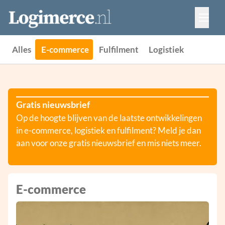
Vacatures
Events
Adverteren
Alles
E-commerce
Fulfilment
Logistiek
Partners
Contact
Gratis nieuwsbrief
Op de hoogte blijven van de laatste ontwikkelingen
in e-commerce, logistiek en fulfilment? Meld je dan
aan voor onze gratis nieuwsbrief en mis niets meer.
E-commerce