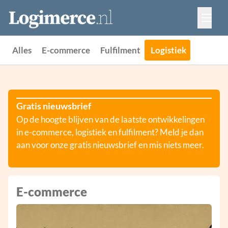
Vacatures
Events
Adverteren
Alles
E-commerce
Fulfilment
Logistiek
Partners
Contact
Gratis nieuwsbrief
Op de hoogte blijven van de laatste ontwikkelingen
in e-commerce, logistiek en fulfilment? Meld je dan
aan voor onze gratis nieuwsbrief en mis niets meer.
E-commerce