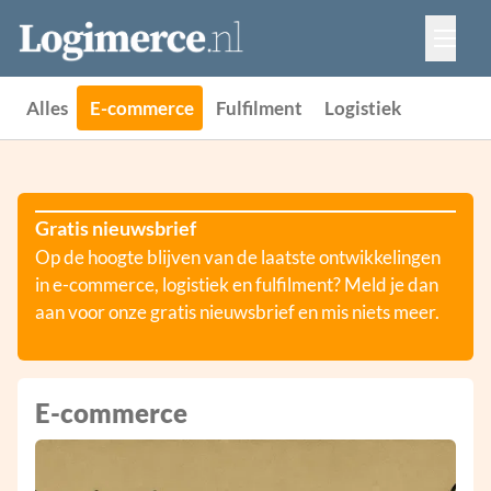
Vacatures
Events
Adverteren
Alles
E-commerce
Fulfilment
Logistiek
Partners
Contact
Gratis nieuwsbrief
Op de hoogte blijven van de laatste ontwikkelingen
in e-commerce, logistiek en fulfilment? Meld je dan
aan voor onze gratis nieuwsbrief en mis niets meer.
E-commerce