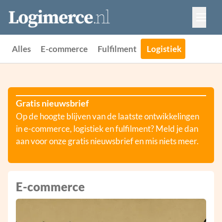
Vacatures
Events
Adverteren
Alles
E-commerce
Fulfilment
Logistiek
Partners
Contact
Gratis nieuwsbrief
Op de hoogte blijven van de laatste ontwikkelingen
in e-commerce, logistiek en fulfilment? Meld je dan
aan voor onze gratis nieuwsbrief en mis niets meer.
E-commerce