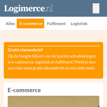
Vacatures
Events
Adverteren
Alles
E-commerce
Fulfilment
Logistiek
Partners
Contact
Gratis nieuwsbrief
Op de hoogte blijven van de laatste ontwikkelingen
in e-commerce, logistiek en fulfilment? Meld je dan
aan voor onze gratis nieuwsbrief en mis niets meer.
E-commerce