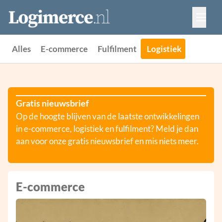
Vacatures
Events
Adverteren
Alles
E-commerce
Fulfilment
Logistiek
Partners
Contact
Gratis nieuwsbrief
Op de hoogte blijven van de laatste ontwikkelingen
in e-commerce, logistiek en fulfilment? Meld je dan
aan voor onze gratis nieuwsbrief en mis niets meer.
E-commerce