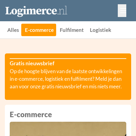
Vacatures
Events
Adverteren
Alles
E-commerce
Fulfilment
Logistiek
Partners
Contact
Gratis nieuwsbrief
Op de hoogte blijven van de laatste ontwikkelingen
in e-commerce, logistiek en fulfilment? Meld je dan
aan voor onze gratis nieuwsbrief en mis niets meer.
E-commerce