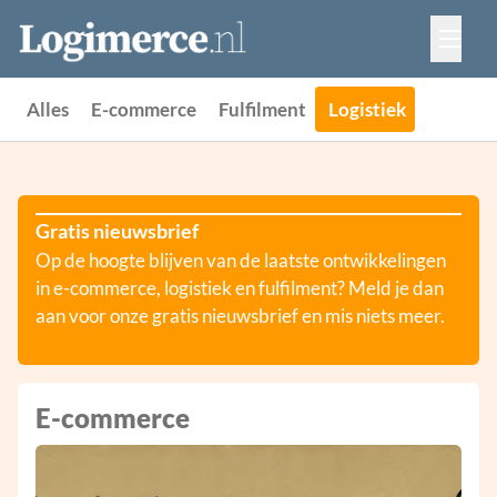
Vacatures
Events
Adverteren
Alles
E-commerce
Fulfilment
Logistiek
Partners
Contact
Gratis nieuwsbrief
Op de hoogte blijven van de laatste ontwikkelingen
in e-commerce, logistiek en fulfilment? Meld je dan
aan voor onze gratis nieuwsbrief en mis niets meer.
E-commerce