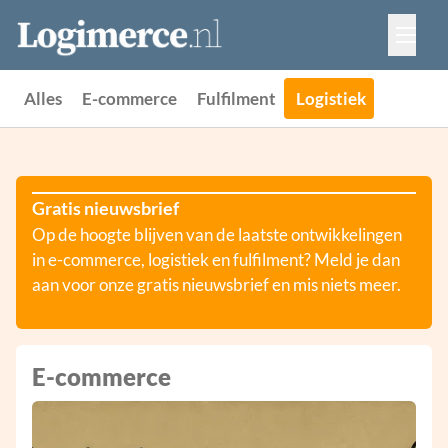
Vacatures
Events
Adverteren
Alles
E-commerce
Fulfilment
Logistiek
Partners
Contact
Gratis nieuwsbrief
Op de hoogte blijven van de laatste ontwikkelingen
in e-commerce, logistiek en fulfilment? Meld je dan
aan voor onze gratis nieuwsbrief en mis niets meer.
E-commerce