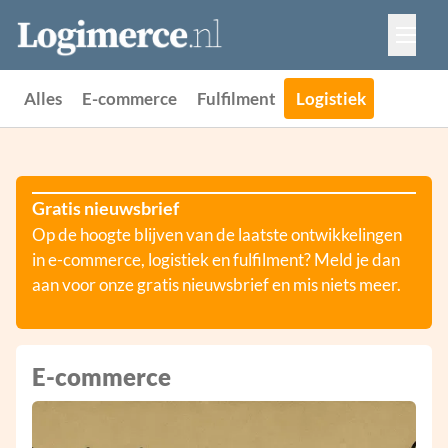
Vacatures
Events
Adverteren
Alles
E-commerce
Fulfilment
Logistiek
Partners
Contact
Gratis nieuwsbrief
Op de hoogte blijven van de laatste ontwikkelingen
in e-commerce, logistiek en fulfilment? Meld je dan
aan voor onze gratis nieuwsbrief en mis niets meer.
E-commerce