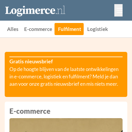
Vacatures
Events
Adverteren
Alles
E-commerce
Fulfilment
Logistiek
Partners
Contact
Gratis nieuwsbrief
Op de hoogte blijven van de laatste ontwikkelingen
in e-commerce, logistiek en fulfilment? Meld je dan
aan voor onze gratis nieuwsbrief en mis niets meer.
E-commerce