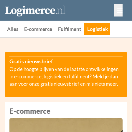
Vacatures
Events
Adverteren
Alles
E-commerce
Fulfilment
Logistiek
Partners
Contact
Gratis nieuwsbrief
Op de hoogte blijven van de laatste ontwikkelingen
in e-commerce, logistiek en fulfilment? Meld je dan
aan voor onze gratis nieuwsbrief en mis niets meer.
E-commerce