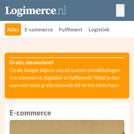
Vacatures
Events
Adverteren
Alles
E-commerce
Fulfilment
Logistiek
Partners
Contact
Gratis nieuwsbrief
Op de hoogte blijven van de laatste ontwikkelingen
in e-commerce, logistiek en fulfilment? Meld je dan
aan voor onze gratis nieuwsbrief en mis niets meer.
E-commerce