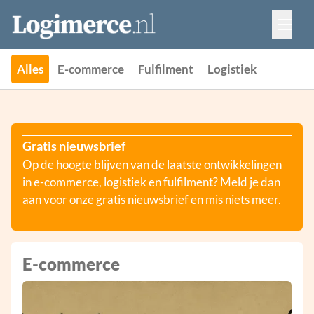
Vacatures
Events
Adverteren
Alles
E-commerce
Fulfilment
Logistiek
Partners
Contact
Gratis nieuwsbrief
Op de hoogte blijven van de laatste ontwikkelingen
in e-commerce, logistiek en fulfilment? Meld je dan
aan voor onze gratis nieuwsbrief en mis niets meer.
E-commerce