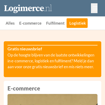
Vacatures
Events
Adverteren
Alles
E-commerce
Fulfilment
Logistiek
Partners
Contact
Gratis nieuwsbrief
Op de hoogte blijven van de laatste ontwikkelingen
in e-commerce, logistiek en fulfilment? Meld je dan
aan voor onze gratis nieuwsbrief en mis niets meer.
E-commerce