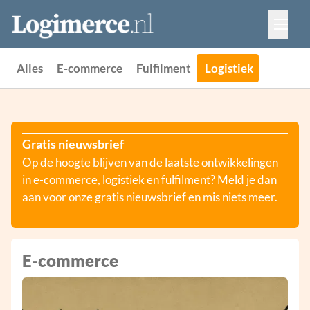
Vacatures
Events
Adverteren
Alles
E-commerce
Fulfilment
Logistiek
Partners
Contact
Gratis nieuwsbrief
Op de hoogte blijven van de laatste ontwikkelingen
in e-commerce, logistiek en fulfilment? Meld je dan
aan voor onze gratis nieuwsbrief en mis niets meer.
E-commerce