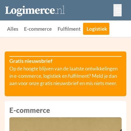
Vacatures
Events
Adverteren
Alles
E-commerce
Fulfilment
Logistiek
Partners
Contact
Gratis nieuwsbrief
Op de hoogte blijven van de laatste ontwikkelingen
in e-commerce, logistiek en fulfilment? Meld je dan
aan voor onze gratis nieuwsbrief en mis niets meer.
E-commerce