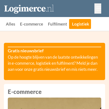
Vacatures
Events
Adverteren
Alles
E-commerce
Fulfilment
Logistiek
Partners
Contact
Gratis nieuwsbrief
Op de hoogte blijven van de laatste ontwikkelingen
in e-commerce, logistiek en fulfilment? Meld je dan
aan voor onze gratis nieuwsbrief en mis niets meer.
E-commerce