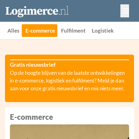
Vacatures
Events
Adverteren
Alles
E-commerce
Fulfilment
Logistiek
Partners
Contact
Gratis nieuwsbrief
Op de hoogte blijven van de laatste ontwikkelingen
in e-commerce, logistiek en fulfilment? Meld je dan
aan voor onze gratis nieuwsbrief en mis niets meer.
E-commerce