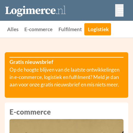
Vacatures
Events
Adverteren
Alles
E-commerce
Fulfilment
Logistiek
Partners
Contact
Gratis nieuwsbrief
Op de hoogte blijven van de laatste ontwikkelingen
in e-commerce, logistiek en fulfilment? Meld je dan
aan voor onze gratis nieuwsbrief en mis niets meer.
E-commerce