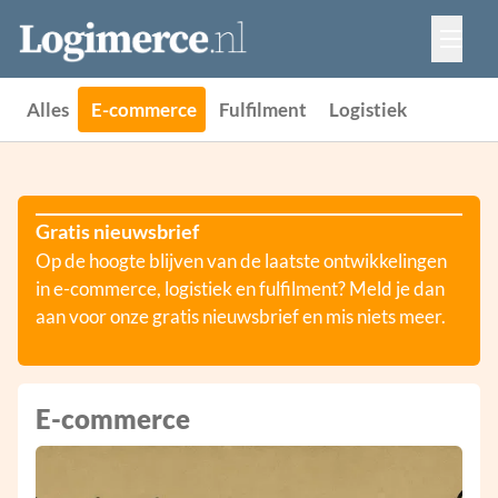
Vacatures
Events
Adverteren
Alles
E-commerce
Fulfilment
Logistiek
Partners
Contact
Gratis nieuwsbrief
Op de hoogte blijven van de laatste ontwikkelingen
in e-commerce, logistiek en fulfilment? Meld je dan
aan voor onze gratis nieuwsbrief en mis niets meer.
E-commerce