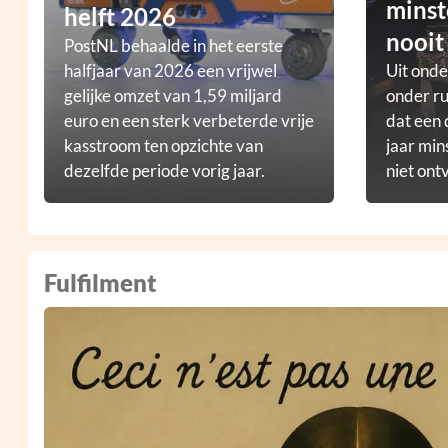
minst
helft 2026
nooit
PostNL behaalde in het eerste
halfjaar van 2026 een vrijwel
Uit ond
gelijke omzet van 1,59 miljard
onder ru
euro en een sterk verbeterde vrije
dat een 
kasstroom ten opzichte van
jaar min
dezelfde periode vorig jaar.
niet ont
Fulfilment