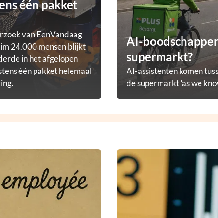
ens één pakket
erzoek van EenVandaag
AI-boodschappena
im 24.000 mensen blijkt
supermarkt?
derde in het afgelopen
stens één pakket helemaal
AI-assistenten komen tuss
ving.
de supermarkt ‘as we know