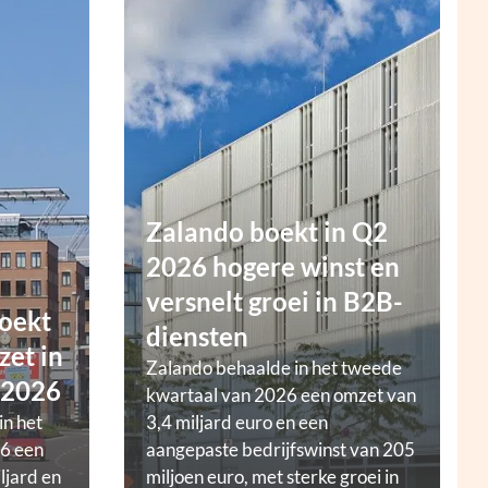
Zalando boekt in Q2
2026 hogere winst en
versnelt groei in B2B-
oekt
diensten
zet in
Zalando behaalde in het tweede
 2026
kwartaal van 2026 een omzet van
in het
3,4 miljard euro en een
6 een
aangepaste bedrijfswinst van 205
ljard en
miljoen euro, met sterke groei in