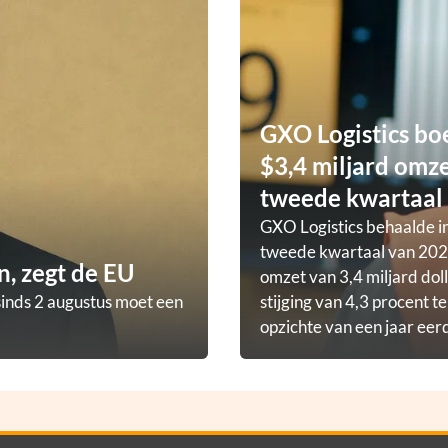
GXO Logistics bo
$3,4 miljard omze
tweede kwartaal
GXO Logistics behaalde in
tweede kwartaal van 202
, zegt de EU
omzet van 3,4 miljard doll
sinds 2 augustus moet een
stijging van 4,3 procent t
opzichte van een jaar eer