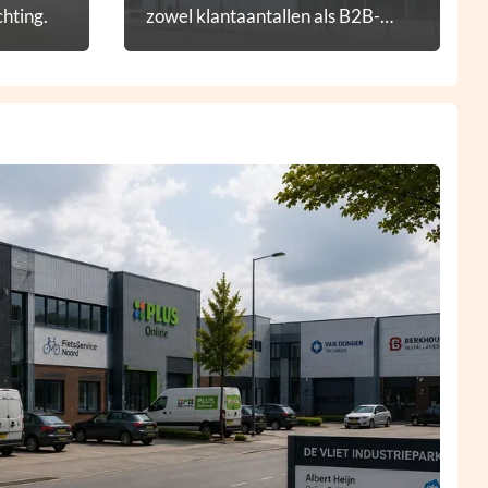
hting.
zowel klantaantallen als B2B-
diensten.