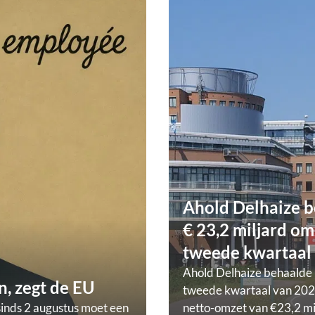
Ahold Delhaize b
€ 23,2 miljard om
tweede kwartaal
Ahold Delhaize behaalde 
, zegt de EU
tweede kwartaal van 202
sinds 2 augustus moet een
netto-omzet van €23,2 mi