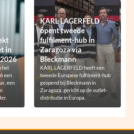
KARL LAGERFELD
opent tweede
ekt
fulfilment-hub in
t in
Zaragoza via
 2026
Bleckmann
 het
KARL LAGERFELD heeft een
6 een
tweede Europese fulfilment-hub
ar, een
geopend bij Bleckmann in
en
Zaragoza, gericht op de outlet-
der.
distributie in Europa.