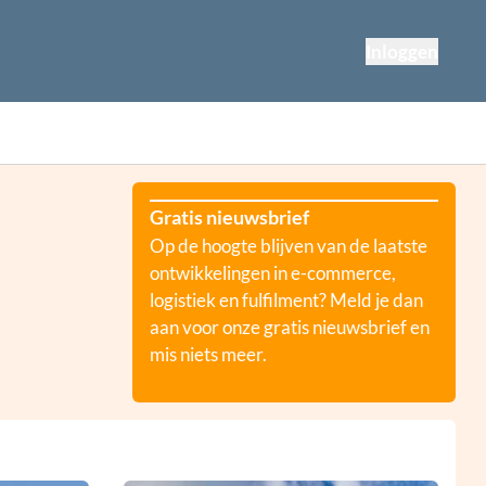
Inloggen
Gratis nieuwsbrief
Op de hoogte blijven van de laatste
ontwikkelingen in e-commerce,
logistiek en fulfilment? Meld je dan
aan voor onze gratis nieuwsbrief en
mis niets meer.