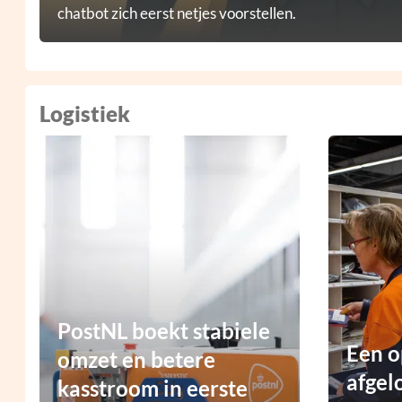
chatbot zich eerst netjes voorstellen.
Logistiek
PostNL boekt stabiele
Een o
omzet en betere
afgel
kasstroom in eerste