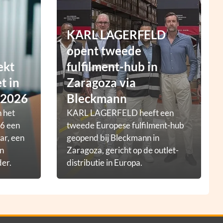
KARL LAGERFELD
opent tweede
ekt
fulfilment-hub in
t in
Zaragoza via
 2026
Bleckmann
 het
KARL LAGERFELD heeft een
6 een
tweede Europese fulfilment-hub
ar, een
geopend bij Bleckmann in
en
Zaragoza, gericht op de outlet-
der.
distributie in Europa.