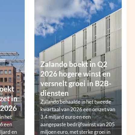
Zalando boekt in Q2
2026 hogere winst en
versnelt groei in B2B-
oekt
diensten
zet in
Zalando behaalde in het tweede
 2026
kwartaal van 2026 een omzet van
in het
3,4 miljard euro en een
6 een
aangepaste bedrijfswinst van 205
ljard en
miljoen euro, met sterke groei in