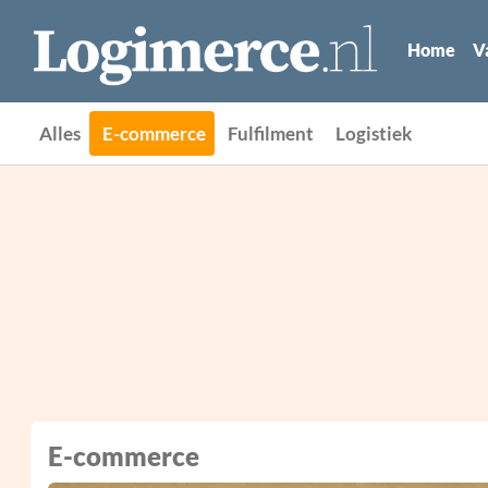
Home
V
Alles
E-commerce
Fulfilment
Logistiek
E-commerce