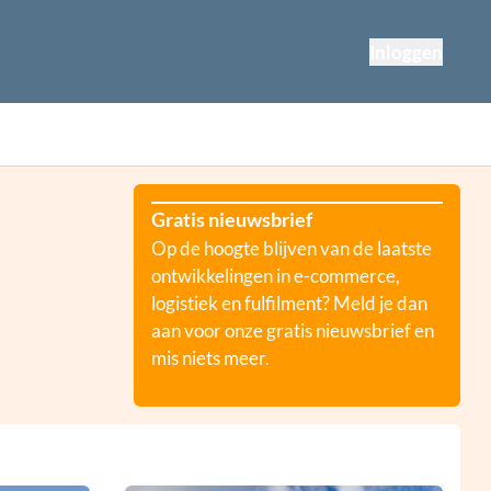
Inloggen
Gratis nieuwsbrief
Op de hoogte blijven van de laatste
ontwikkelingen in e-commerce,
logistiek en fulfilment? Meld je dan
aan voor onze gratis nieuwsbrief en
mis niets meer.