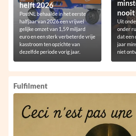
minst
helft 2026
nooit
PostNL behaalde in het eerste
halfjaar van 2026 een vrijwel
Uit ond
gelijke omzet van 1,59 miljard
onder ru
euro en een sterk verbeterde vrije
dat een 
kasstroom ten opzichte van
jaar min
dezelfde periode vorig jaar.
niet ont
Fulfilment