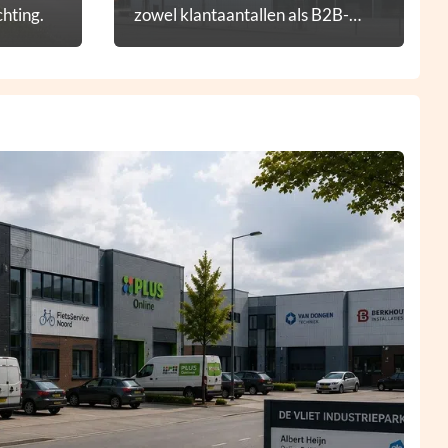
hting.
zowel klantaantallen als B2B-
diensten.