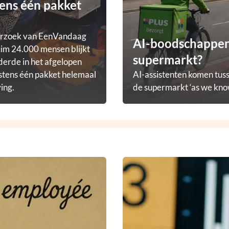
ens één pakket
erzoek van EenVandaag
AI-boodschappena
im 24.000 mensen blijkt
supermarkt?
derde in het afgelopen
stens één pakket helemaal
AI-assistenten komen tuss
ving.
de supermarkt ‘as we know