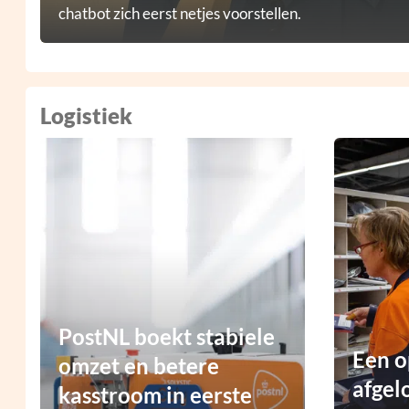
chatbot zich eerst netjes voorstellen.
Logistiek
PostNL boekt stabiele
Een o
omzet en betere
afgel
kasstroom in eerste