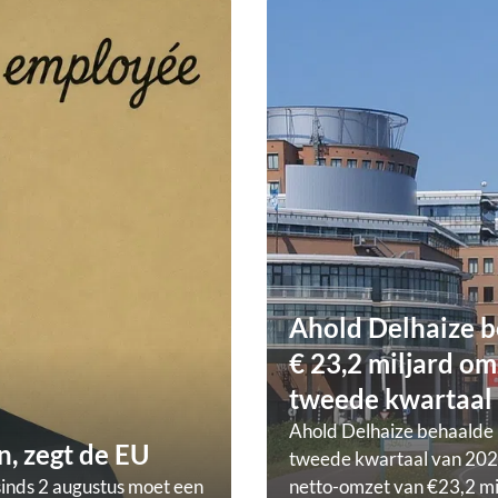
Ahold Delhaize b
€ 23,2 miljard om
tweede kwartaal
Ahold Delhaize behaalde 
, zegt de EU
tweede kwartaal van 202
sinds 2 augustus moet een
netto-omzet van €23,2 mi