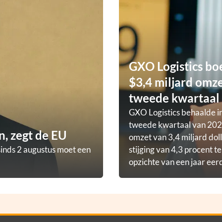
GXO Logistics bo
$3,4 miljard omze
tweede kwartaal
GXO Logistics behaalde in
tweede kwartaal van 202
, zegt de EU
omzet van 3,4 miljard doll
sinds 2 augustus moet een
stijging van 4,3 procent t
opzichte van een jaar eer