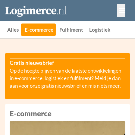
Vacatures
Events
Adverteren
Alles
E-commerce
Fulfilment
Logistiek
Partners
Contact
Gratis nieuwsbrief
Op de hoogte blijven van de laatste ontwikkelingen
in e-commerce, logistiek en fulfilment? Meld je dan
aan voor onze gratis nieuwsbrief en mis niets meer.
E-commerce