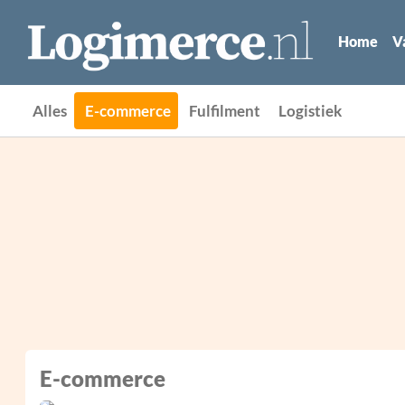
Home
V
Alles
E-commerce
Fulfilment
Logistiek
E-commerce