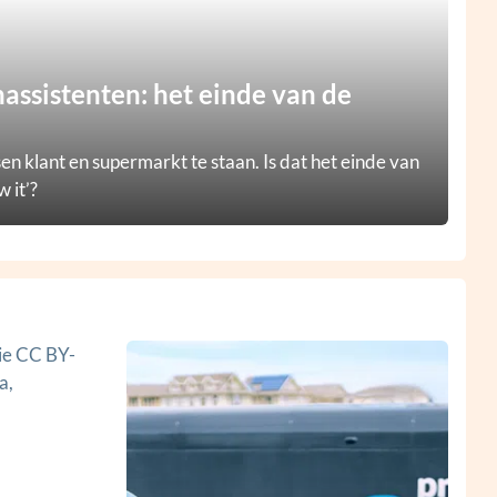
ssistenten: het einde van de
en klant en supermarkt te staan. Is dat het einde van
 it’?