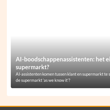
AI-boodschappenassistenten: het e
supermarkt?
AI-assistenten komen tussen klant en supermarkt te s
de supermarkt ‘as we know it’?