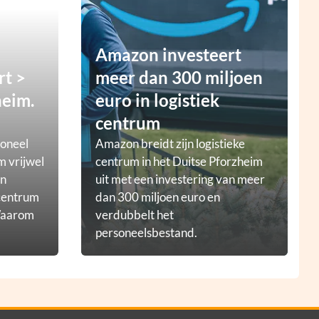
Amazon investeert
rt >
meer dan 300 miljoen
heim.
euro in logistiek
centrum
ioneel
Amazon breidt zijn logistieke
m vrijwel
centrum in het Duitse Pforzheim
en
uit met een investering van meer
tcentrum
dan 300 miljoen euro en
 Waarom
verdubbelt het
personeelsbestand.