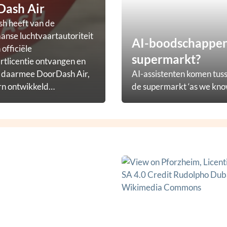
Dash Air
h heeft van de
nse luchtvaartautoriteit
AI-boodschappena
officiële
supermarkt?
rtlicentie ontvangen en
t daarmee DoorDash Air,
AI-assistenten komen tuss
rn ontwikkeld
de supermarkt ‘as we know
ezorgprogramma.