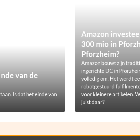
Amazon investee
300 mio in Pforz
Pforzheim?
Amazon bouwt zijn tradit
ingerichte DC in Pforzhei
inde van de
volledig om. Het wordt e
robotgestuurd fulfilmen
taan. Is dat het einde van
voor kleinere artikelen.
juist daar?