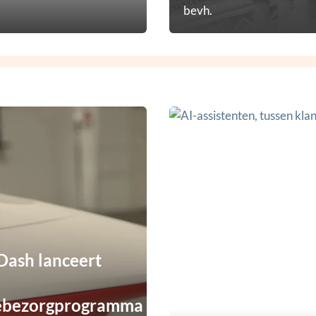
bevh.
ash lanceert
ebezorgprogramma