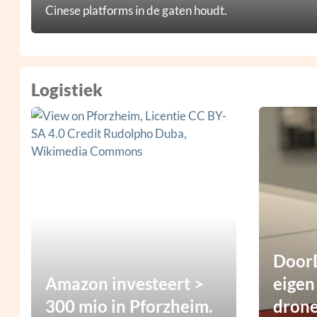
Cinese platforms in de gaten houdt.
Logistiek
DoorD
Amazon investeert >
eigen
300 mio in Pforzheim.
dron