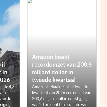
Amazon boekt
ail
recordomzet van 200,6
 in
miljard dollar in
2026
tweede kwartaal
oeide 4,3
Amazon behaalde in het tweede
 van
kwartaal van 2026 een omzet van
 van de
200,6 miljard dollar, een stijging
niging
van 20 procent ten opzichte van