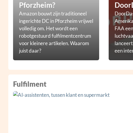
Pforzheim?
Door
Amazon bouwt zijn traditioneel
DoorDas
ingerichte DC in Pforzheim vrijwel
Amerikaa
volledig om. Het wordt een
FAA een 
robotgestuurd fulfilmentcentrum
luchtvaa
voor kleinere artikelen. Waarom
lanceer
juist daar?
een inte
droneb
Fulfilment