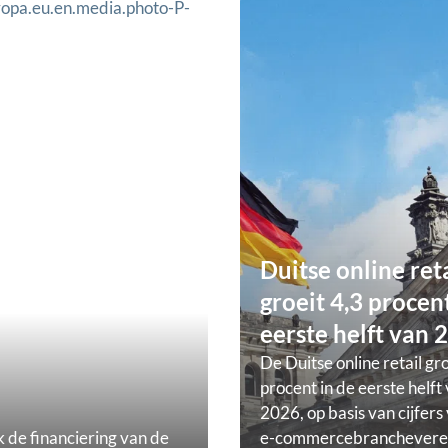
Duitse online ret
groeit 4,3 procent
eerste helft van 
De Duitse online retail gr
procent in de eerste helft
2026, op basis van cijfers
k de financiering van de
e-commercebranchevere