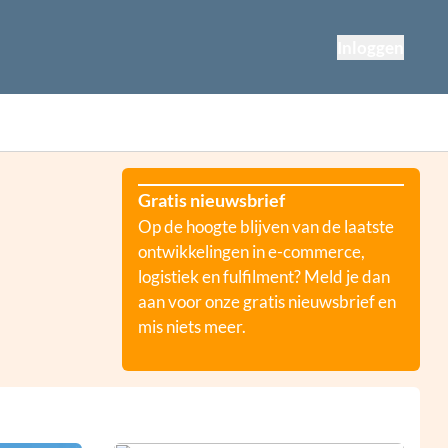
Inloggen
Gratis nieuwsbrief
Op de hoogte blijven van de laatste
ontwikkelingen in e-commerce,
logistiek en fulfilment? Meld je dan
aan voor onze gratis nieuwsbrief en
mis niets meer.