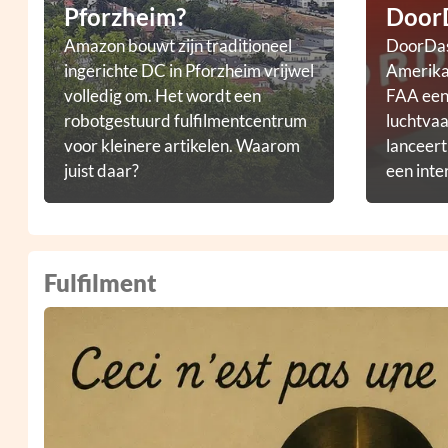
Pforzheim?
Door
Amazon bouwt zijn traditioneel
DoorDas
ingerichte DC in Pforzheim vrijwel
Amerikaa
volledig om. Het wordt een
FAA een 
robotgestuurd fulfilmentcentrum
luchtvaa
voor kleinere artikelen. Waarom
lanceer
juist daar?
een inte
droneb
Fulfilment