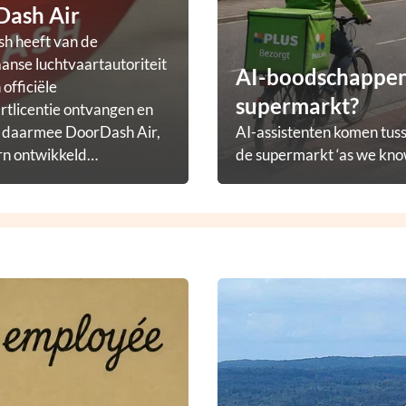
Dash Air
h heeft van de
nse luchtvaartautoriteit
AI-boodschappena
officiële
supermarkt?
rtlicentie ontvangen en
t daarmee DoorDash Air,
AI-assistenten komen tuss
rn ontwikkeld
de supermarkt ‘as we know
ezorgprogramma.