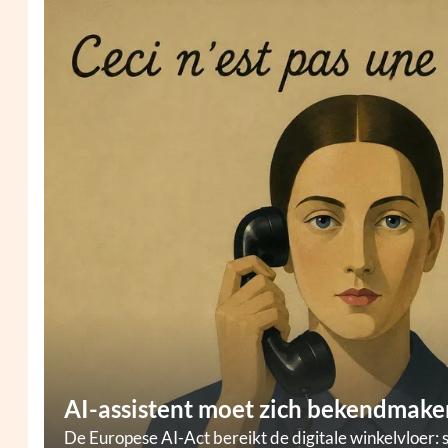
AI-assistent moet zich bekendmaken
De Europese AI-Act bereikt de digitale winkelvloer: 