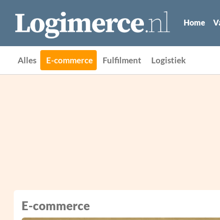
Home
V
Alles
E-commerce
Fulfilment
Logistiek
E-commerce