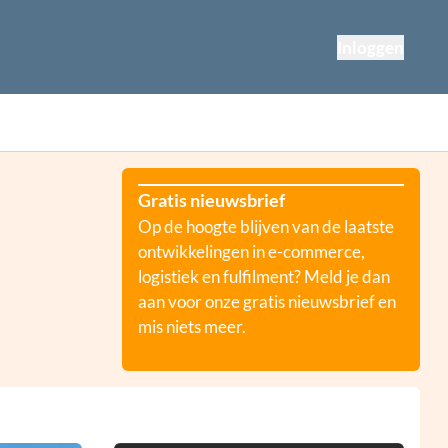
Inloggen
Gratis nieuwsbrief
Op de hoogte blijven van de laatste
ontwikkelingen in e-commerce,
logistiek en fulfilment? Meld je dan
aan voor onze gratis nieuwsbrief en
mis niets meer.