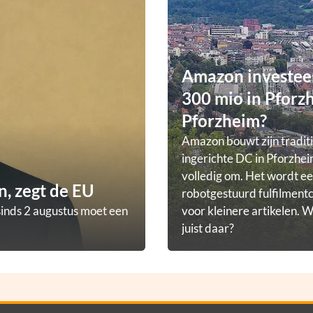
Amazon investee
300 mio in Pforz
Pforzheim?
Amazon bouwt zijn tradit
ingerichte DC in Pforzhei
volledig om. Het wordt e
, zegt de EU
robotgestuurd fulfilmen
sinds 2 augustus moet een
voor kleinere artikelen.
juist daar?