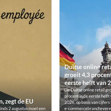
Duitse online ret
groeit 4,3 procent
eerste helft van 
De Duitse online retail gr
procent in de eerste helft
, zegt de EU
2026, op basis van cijfers
sinds 2 augustus moet een
e-commercebranchevere