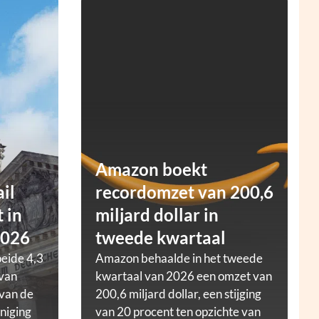
Amazon boekt
ail
recordomzet van 200,6
 in
miljard dollar in
2026
tweede kwartaal
oeide 4,3
Amazon behaalde in het tweede
 van
kwartaal van 2026 een omzet van
 van de
200,6 miljard dollar, een stijging
niging
van 20 procent ten opzichte van