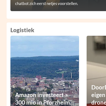
chatbot zich eerst netjes voorstellen.
Logistiek
DoorD
Amazon investeert >
eigen
300 mio in Pforzheim.
dron