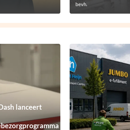
bevh.
ash lanceert
ebezorgprogramma