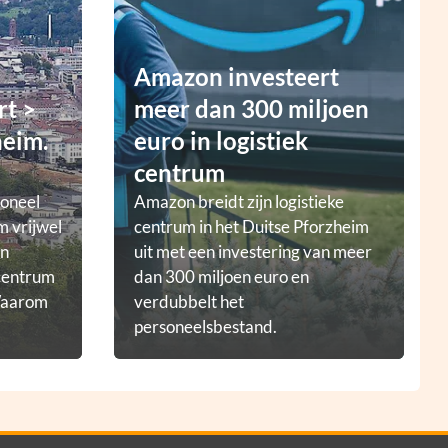
Amazon investeert
rt >
meer dan 300 miljoen
heim.
euro in logistiek
centrum
ioneel
Amazon breidt zijn logistieke
m vrijwel
centrum in het Duitse Pforzheim
en
uit met een investering van meer
tcentrum
dan 300 miljoen euro en
 Waarom
verdubbelt het
personeelsbestand.