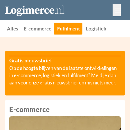
Vacatures
Events
Adverteren
Alles
E-commerce
Fulfilment
Logistiek
Partners
Contact
Gratis nieuwsbrief
Op de hoogte blijven van de laatste ontwikkelingen
in e-commerce, logistiek en fulfilment? Meld je dan
aan voor onze gratis nieuwsbrief en mis niets meer.
E-commerce