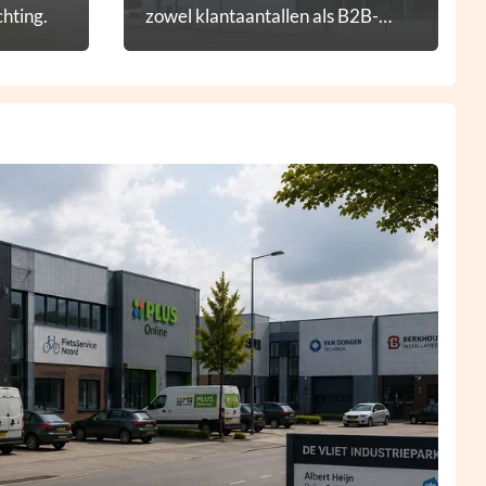
hting.
zowel klantaantallen als B2B-
diensten.