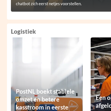
chatbot zich eerst netjes voorstellen.
Logistiek
PostNL boekt stabiele
Een o
omzet en betere
afgel
kasstroom in eerste