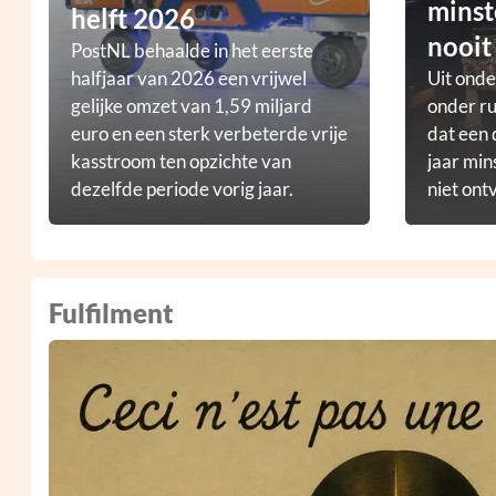
minst
helft 2026
nooit
PostNL behaalde in het eerste
halfjaar van 2026 een vrijwel
Uit ond
gelijke omzet van 1,59 miljard
onder ru
euro en een sterk verbeterde vrije
dat een 
kasstroom ten opzichte van
jaar min
dezelfde periode vorig jaar.
niet ont
Fulfilment