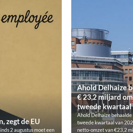
Ahold Delhaize b
€ 23,2 miljard om
tweede kwartaal
Ahold Delhaize behaalde 
, zegt de EU
tweede kwartaal van 202
sinds 2 augustus moet een
netto-omzet van €23,2 mi