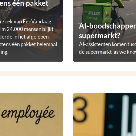
ens één pakket
erzoek van EenVandaag
AI-boodschappena
im 24.000 mensen blijkt
supermarkt?
derde in het afgelopen
stens één pakket helemaal
AI-assistenten komen tuss
ving.
de supermarkt ‘as we know