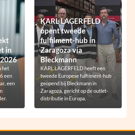
KARL LAGERFELD
opent tweede
ekt
fulfilment-hub in
t in
Zaragoza via
 2026
Bleckmann
 het
KARL LAGERFELD heeft een
6 een
tweede Europese fulfilment-hub
ar, een
geopend bij Bleckmann in
en
Zaragoza, gericht op de outlet-
der.
distributie in Europa.