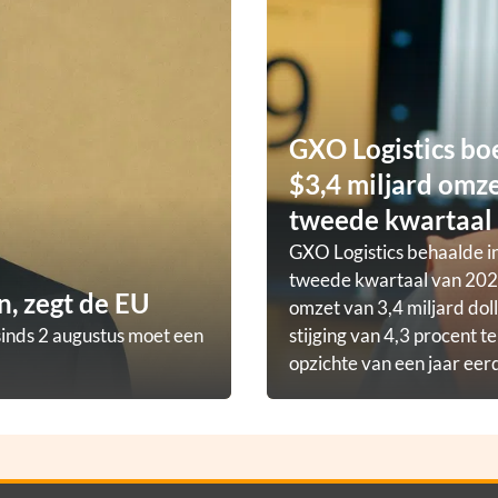
GXO Logistics bo
$3,4 miljard omze
tweede kwartaal
GXO Logistics behaalde in
tweede kwartaal van 202
, zegt de EU
omzet van 3,4 miljard doll
sinds 2 augustus moet een
stijging van 4,3 procent t
opzichte van een jaar eer