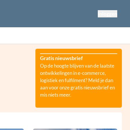
Inloggen
Gratis nieuwsbrief
Op de hoogte blijven van de laatste
ontwikkelingen in e-commerce,
logistiek en fulfilment? Meld je dan
aan voor onze gratis nieuwsbrief en
mis niets meer.