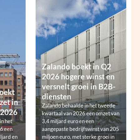
Zalando boekt in Q2
2026 hogere winst en
versnelt groei in B2B-
oekt
diensten
zet in
Zalando behaalde in het tweede
 2026
kwartaal van 2026 een omzet van
in het
3,4 miljard euro en een
6 een
aangepaste bedrijfswinst van 205
ljard en
miljoen euro, met sterke groei in