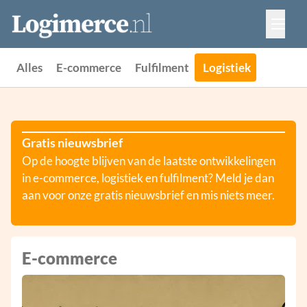
Vacatures
Events
Adverteren
Alles
E-commerce
Fulfilment
Logistiek
Partners
Contact
Gratis nieuwsbrief
Op de hoogte blijven van de laatste ontwikkelingen
in e-commerce, logistiek en fulfilment? Meld je dan
aan voor onze gratis nieuwsbrief en mis niets meer.
E-commerce