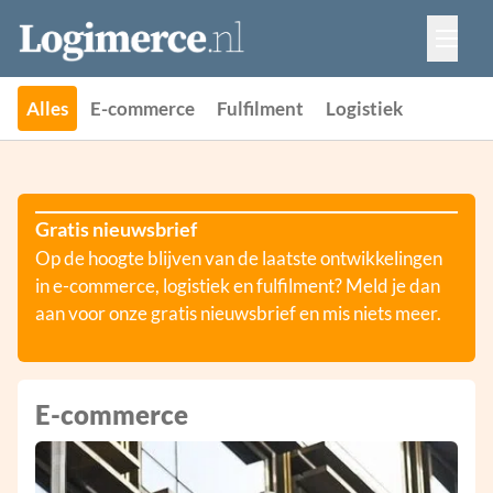
Vacatures
Events
Adverteren
Alles
E-commerce
Fulfilment
Logistiek
Partners
Contact
Gratis nieuwsbrief
Op de hoogte blijven van de laatste ontwikkelingen
in e-commerce, logistiek en fulfilment? Meld je dan
aan voor onze gratis nieuwsbrief en mis niets meer.
E-commerce