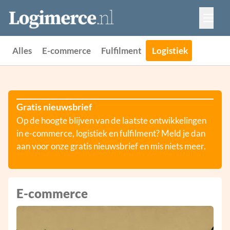
Vacatures
Events
Adverteren
Alles
E-commerce
Fulfilment
Logistiek
Partners
Contact
Gratis nieuwsbrief
Op de hoogte blijven van de laatste ontwikkelingen
in e-commerce, logistiek en fulfilment? Meld je dan
aan voor onze gratis nieuwsbrief en mis niets meer.
E-commerce