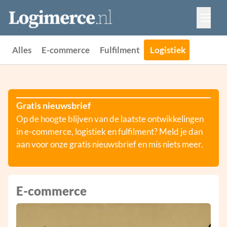
Vacatures
Events
Adverteren
Alles
E-commerce
Fulfilment
Logistiek
Partners
Contact
Gratis nieuwsbrief
Op de hoogte blijven van de laatste ontwikkelingen
in e-commerce, logistiek en fulfilment? Meld je dan
aan voor onze gratis nieuwsbrief en mis niets meer.
E-commerce